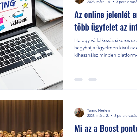
2023. márc. 14.
3 perc olvas
Az online jelenlét e
több ügyfelet az in
Ha egy vállalkozás sikeres s
hagyhatja figyelmen kívül az o
kihasználsz minden platform
Tarmo Herlevi
2023. márc. 2.
5 perc olvasás
Mi az a Boost pon