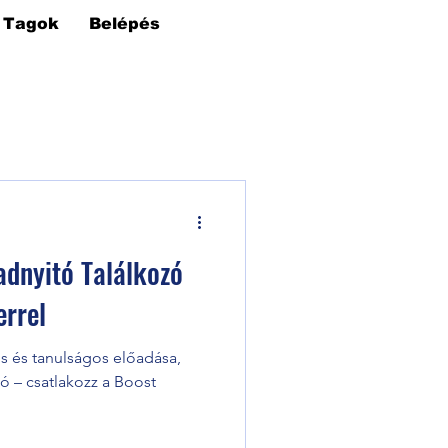
Tagok
Belépés
adnyitó Találkozó
errel
 és tanulságos előadása,
ió – csatlakozz a Boost