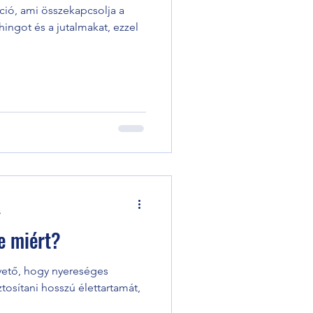
ció, ami összekapcsolja a
hingot és a jutalmakat, ezzel
s
de miért?
pvető, hogy nyereséges
ztosítani hosszú élettartamát,