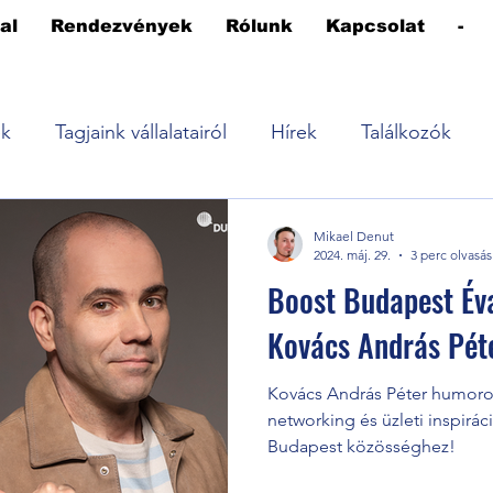
al
Rendezvények
Rólunk
Kapcsolat
-
ek
Tagjaink vállalatairól
Hírek
Találkozók
Mikael Denut
2024. máj. 29.
3 perc olvasás
Boost Budapest Év
Kovács András Pét
Kovács András Péter humoros
networking és üzleti inspirác
Budapest közösséghez!