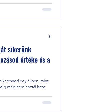
ját sikerünk
kozásod értéke és a
ene keresned egy évben, mint
eddig még nem hoztál haza