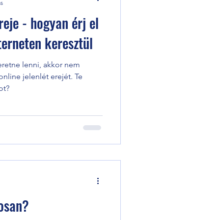
ás
reje - hogyan érj el
terneten keresztül
zeretne lenni, akkor nem
nline jelenlét erejét. Te
ot?
tosan?