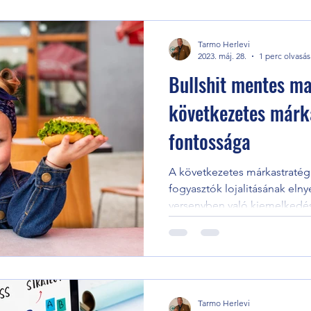
Tarmo Herlevi
2023. máj. 28.
1 perc olvasás
Bullshit mentes ma
következetes márk
fontossága
A következetes márkastratégi
fogyasztók lojalitásának elny
versenyben való kiemelkedé
Tarmo Herlevi