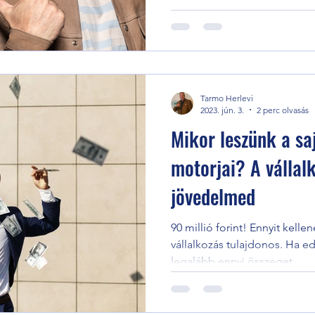
Tarmo Herlevi
2023. jún. 3.
2 perc olvasás
Mikor leszünk a sa
motorjai? A vállal
jövedelmed
90 millió forint! Ennyit kell
vállalkozás tulajdonos. Ha 
legalább ennyi összeget,...