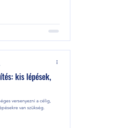
s
tés: kis lépések,
éges versenyezni a célig,
épésekre van szükség.