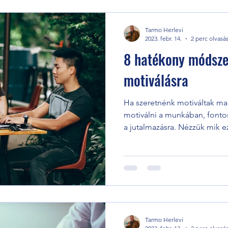
Tarmo Herlevi
2023. febr. 14.
2 perc olvasá
8 hatékony módsze
motiválásra
Ha szeretnénk motiváltak mar
motiválni a munkában, fonto
a jutalmazásra. Nézzük mik e
Tarmo Herlevi