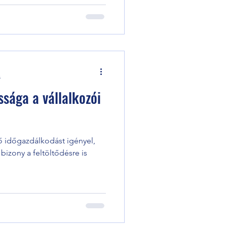
s
ssága a vállalkozói
tő időgazdálkodást igényel,
 bizony a feltöltődésre is