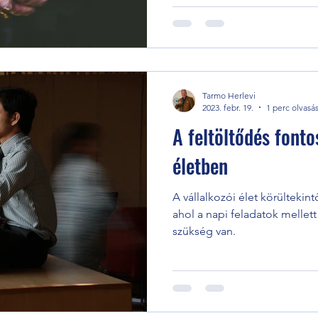
Tarmo Herlevi
2023. febr. 19.
1 perc olvasá
A feltöltődés fonto
életben
A vállalkozói élet körültekin
ahol a napi feladatok mellett
szükség van.