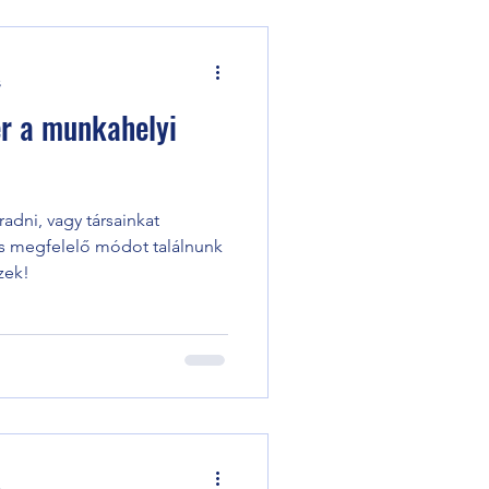
s
r a munkahelyi
adni, vagy társainkat
s megfelelő módot találnunk
zek!