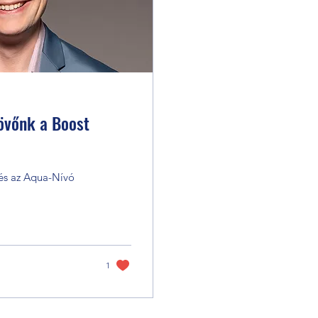
jövőnk a Boost
 és az Aqua-Nívó
1