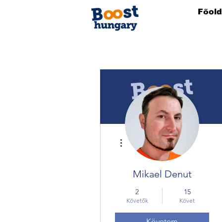
Főold
További műveletek
Mikael Denut
2
15
Követők
Követ
Követem