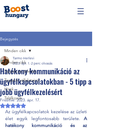
Bejegyzés
Minden cikk
Tarmo Herlevi
Minden cikk
2023. ápr. 1.
2 perc olvasás
Hatékony kommunikáció az
Tippek és ötletek
ügyfélkapcsolatokban - 5 tipp a
Tagjaink vállalatairól
jobb ügyfélkezelésért
Hírek
Találkozók
Frissítve:
2023. ápr. 17.
NaN csillagot kapott az 5-ből.
Az ügyfélkapcsolatok kezelése az üzleti 
élet egyik legfontosabb területe. 
A 
hatékony kommunikáció és az 