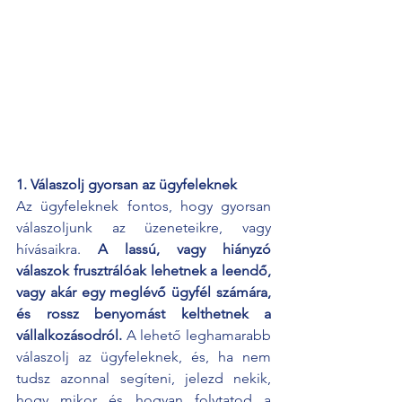
1. Válaszolj gyorsan az ügyfeleknek 
Az ügyfeleknek fontos, hogy gyorsan 
válaszoljunk az üzeneteikre, vagy 
hívásaikra. 
A lassú, vagy hiányzó 
válaszok frusztrálóak lehetnek a leendő, 
vagy akár egy meglévő ügyfél számára, 
és rossz benyomást kelthetnek a 
vállalkozásodról.
 A lehető leghamarabb 
válaszolj az ügyfeleknek, és, ha nem 
tudsz azonnal segíteni, jelezd nekik, 
hogy mikor és hogyan folytatod a 