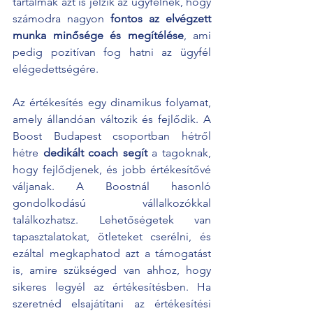
tartalmak azt is jelzik az ügyfélnek, hogy 
számodra nagyon 
fontos az elvégzett 
munka minősége és megítélése
, ami 
pedig pozitívan fog hatni az ügyfél 
elégedettségére.
Az értékesítés egy dinamikus folyamat, 
amely állandóan változik és fejlődik. A 
Boost Budapest csoportban hétről 
hétre 
dedikált coach segít
 a tagoknak, 
hogy fejlődjenek, és jobb értékesítővé 
váljanak. A Boostnál hasonló 
gondolkodású vállalkozókkal 
találkozhatsz. Lehetőségetek van 
tapasztalatokat, ötleteket cserélni, és 
ezáltal megkaphatod azt a támogatást 
is, amire szükséged van ahhoz, hogy 
sikeres legyél az értékesítésben. Ha 
szeretnéd elsajátítani az értékesítési 