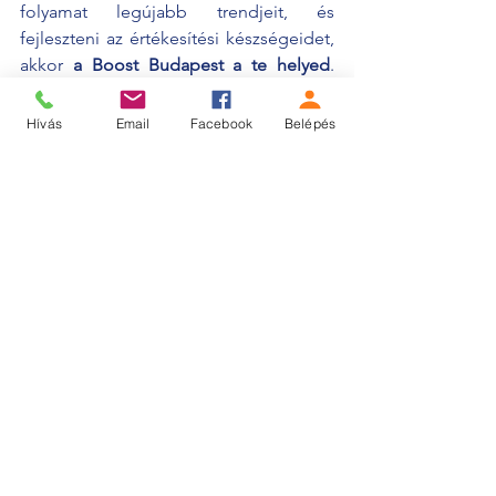
folyamat legújabb trendjeit, és 
fejleszteni az értékesítési készségeidet, 
akkor 
a
Boost Budapest a te helyed
. 
Gyere és csatlakozz hozzánk, hogy 
teljes mértékben kiaknázd a 
Hívás
Email
Facebook
Belépés
vállalkozásodban rejlő lehetőségeket!
Mi. Együtt. Fejlődünk.
#boostbudapest
#boosthungary
#business
#sales
#customersatisfaction
Tippek és ötletek
Az összes megtekintése
Friss bejegyzések