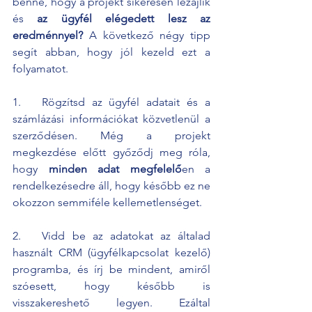
benne, hogy a projekt sikeresen lezajlik 
és 
az ügyfél elégedett lesz az 
eredménnyel?
 A következő négy tipp 
segít abban, hogy jól kezeld ezt a 
folyamatot.
1.   Rögzítsd az ügyfél adatait és a 
számlázási információkat közvetlenül a 
szerződésen. Még a projekt 
megkezdése előtt győződj meg róla, 
hogy 
minden adat megfelelő
en a 
rendelkezésedre áll, hogy később ez ne 
okozzon semmiféle kellemetlenséget.
2.   Vidd be az adatokat az általad 
használt CRM (ügyfélkapcsolat kezelő) 
programba, és írj be mindent, amiről 
szóesett, hogy később is 
visszakereshető legyen. Ezáltal 