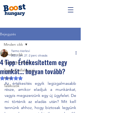
Bejegyzés
Minden cikk
Tarmo Herlevi
Minden cikk
2023. jan. 27.
2 perc olvasás
4 Tipp: Értékesítettem egy
Tippek és ötletek
munkát... hogyan tovább?
Tagjaink vállalatairól
Hírek
NaN csillagot kapott az 5-ből.
Az értékesítés egyik legizgalmasabb 
Találkozók
része, amikor eladjuk a munkánkat, 
vagyis megszerzünk egy új ügyfelet. De 
mi történik az eladás után? Mit kell 
tennünk ahhoz, hogy biztosak legyünk 