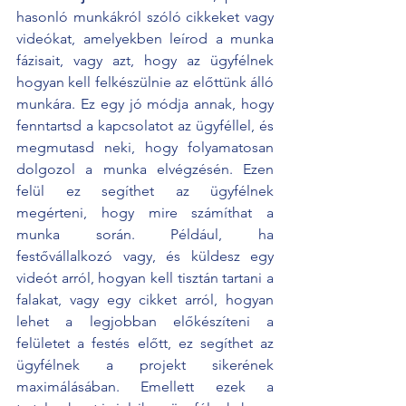
hasonló munkákról szóló cikkeket vagy 
videókat, amelyekben leírod a munka 
fázisait, vagy azt, hogy az ügyfélnek 
hogyan kell felkészülnie az előttünk álló 
munkára. Ez egy jó módja annak, hogy 
fenntartsd a kapcsolatot az ügyféllel, és 
megmutasd neki, hogy folyamatosan 
dolgozol a munka elvégzésén. Ezen 
felül ez segíthet az ügyfélnek 
megérteni, hogy mire számíthat a 
munka során. Például, ha 
festővállalkozó vagy, és küldesz egy 
videót arról, hogyan kell tisztán tartani a 
falakat, vagy egy cikket arról, hogyan 
lehet a legjobban előkészíteni a 
felületet a festés előtt, ez segíthet az 
ügyfélnek a projekt sikerének 
maximálásában. Emellett ezek a 