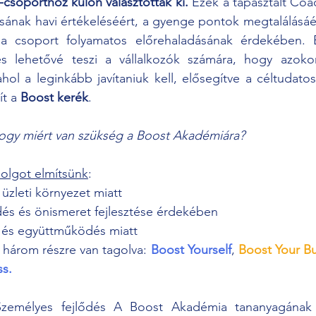
csoporthoz külön választottak ki.
 Ezek a tapasztalt Coac
ának havi értékeléséért, a gyenge pontok megtalálásáért
 a csoport folyamatos előrehaladásának érdekében. 
s lehetővé teszi a vállalkozók számára, hogy azokon
hol a leginkább javítaniuk kell, elősegítve a céltudato
t a 
Boost kerék
.
ogy miért van szükség a Boost Akadémiára?
olgot elmítsünk
:
üzleti környezet miatt
dés és önismeret fejlesztése érdekében
 és együttműködés miatt
 három részre van tagolva: 
Boost Yourself
, 
Boost Your Bu
ss.
zemélyes fejlődés A Boost Akadémia tananyagának B