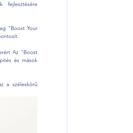
fejlesztésére 
yag "Boost Your 
pontosít.
rért Az "Boost 
pítés és mások 
z a széleskörű 