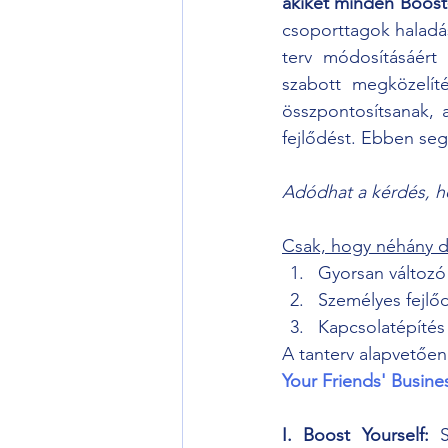
akiket minden Boost-
csoporttagok haladás
terv módosításáért
szabott megközelíté
összpontosítsanak, a
fejlődést. Ebben segí
Adódhat a kérdés, h
Csak, hogy néhány d
Gyorsan változó 
Személyes fejlő
Kapcsolatépítés
A tanterv alapvetően
Your Friends' Busine
I. Boost Yourself:
 S