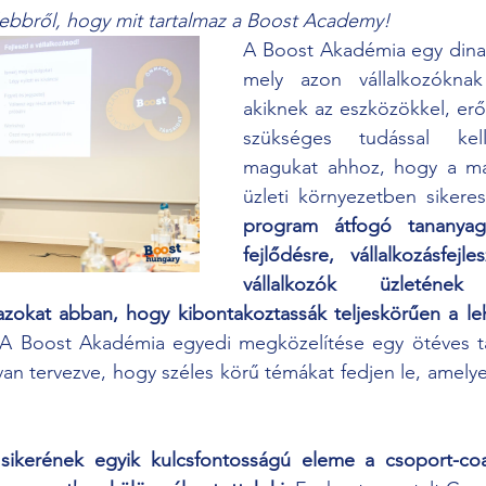
ebbről, hogy mit tartalmaz a Boost Academy!
A Boost Akadémia egy dina
mely azon vállalkozóknak 
akiknek az eszközökkel, erőf
szükséges tudással kell 
magukat ahhoz, hogy a ma
üzleti környezetben sikere
program átfogó tananyagá
fejlődésre, vállalkozásfejl
vállalkozók üzletének 
 azokat abban, hogy kibontakoztassák teljeskörűen a le
A Boost Akadémia egyedi megközelítése egy ötéves ta
n tervezve, hogy széles körű témákat fedjen le, amelye
ikerének egyik kulcsfontosságú eleme a csoport-coac