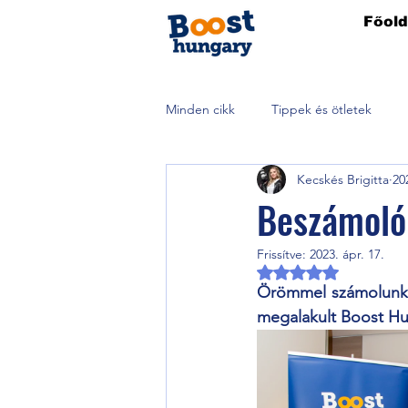
Főold
Minden cikk
Tippek és ötletek
Kecskés Brigitta
20
Beszámoló 
Frissítve:
2023. ápr. 17.
NaN csillagot kapot
Örömmel számolunk be
megalakult Boost Hu