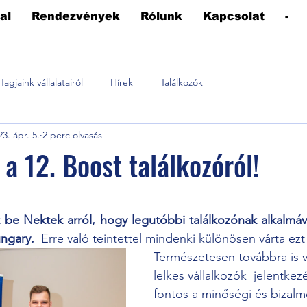
al
Rendezvények
Rólunk
Kapcsolat
-
Tagjaink vállalatairól
Hírek
Találkozók
23. ápr. 5.
2 perc olvasás
a 12. Boost találkozóról!
t az 5-ből.
 Nektek arról, hogy legutóbbi találkozónak alkalmával 
ngary. 
 Erre való teintettel mindenki különösen várta ezt
Természetesen továbbra is v
lelkes vállalkozók  jelentkez
fontos a minőségi és bizalm