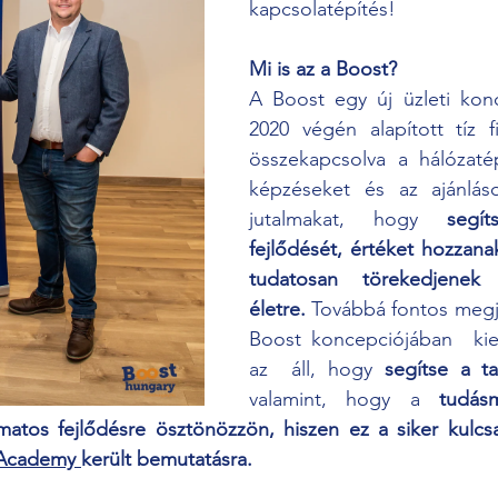
kapcsolatépítés!
Mi is az a Boost?
A Boost egy új üzleti konc
2020 végén alapított tíz f
összekapcsolva a hálózatépí
képzéseket és az ajánlás
jutalmakat, hogy 
segí
fejlődését, értéket hozzana
tudatosan törekedjenek
életre.
 Továbbá fontos megj
Boost koncepciójában  kie
az  áll, hogy 
segítse a t
valamint, hogy a 
tudásm
matos fejlődésre ösztönözzön, hiszen ez a siker kulcs
Academy 
került bemutatásra.