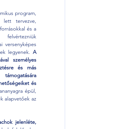
mikus program, 
lett tervezve, 
orrásokkal és a 
felvértezniük 
i versenyképes 
sek legyenek. 
A 
val személyes 
esztésre és más 
támogatására 
hetőségeiket és 
nanyagra épül, 
k alapvetőek az 
hok jelenléte, 