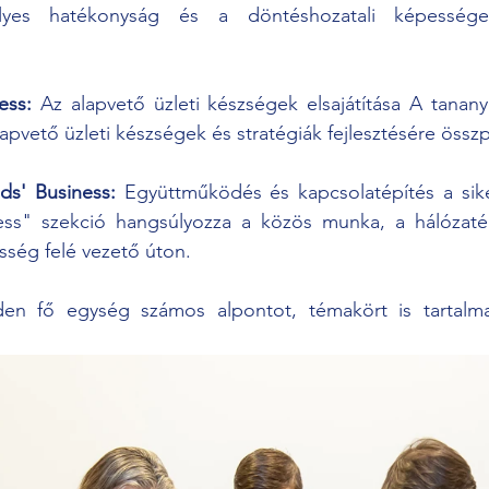
yes hatékonyság és a döntéshozatali képességek 
ess:
 Az alapvető üzleti készségek elsajátítása A tanan
apvető üzleti készségek és stratégiák fejlesztésére össz
nds' Business:
 Együttműködés és kapcsolatépítés a sike
ess" szekció hangsúlyozza a közös munka, a hálózaté
sség felé vezető úton.
en fő egység számos alpontot, témakört is tartalma