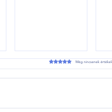
0 csillagot kapott az 5-ből.
Még nincsenek értékel
Litkai Gergely: Fenntarthatóság és
Lehen
a jövőnk a Boost Budapest Explore
hangu