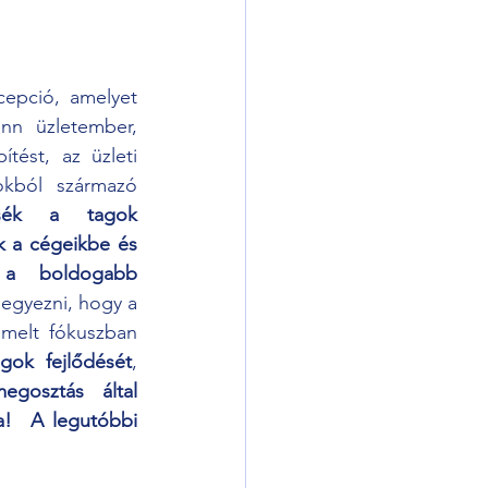
epció, amelyet 
inn üzletember, 
tést, az üzleti 
okból származó 
tsék a tagok 
k a cégeikbe és 
 a boldogabb 
egyezni, hogy a 
melt fókuszban 
agok fejlődését
, 
egosztás által 
a!  A legutóbbi 