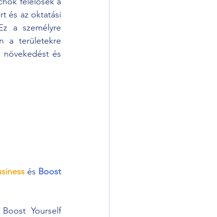
hok felelősek a 
 és az oktatási 
Ez a személyre 
 a területekre 
s növekedést és 
siness
 és 
Boost 
oost Yourself 