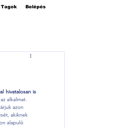
Tagok
Belépés
hivatalosan is  
 az alkalmat.
árjuk azon 
ését, akiknek 
on alapuló 