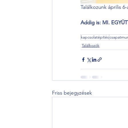
Találkozunk április 6-
Addig is: MI. EGYÜ
kapcsolatépítés
csapatmu
Találkozók
Friss bejegyzések