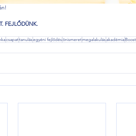
án!
TT. FEJLŐDÜNK.
nka
csapat
tanulás
egyéni fejlődés
önismeret
megalakulás
akadémia
Boos