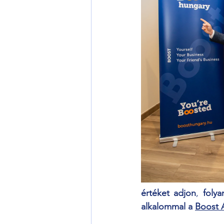
értéket adjon
, 
folya
alkalommal a 
Boost 