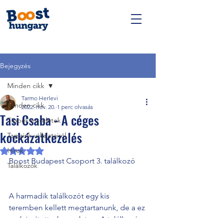
Bejegyzés
Minden cikk
Tarmo Herlevi
Minden cikk
2022. nov. 20.
1 perc olvasás
Tasi Csaba - A céges
Tippek és ötletek
kockázatkezelés
Tagjaink vállalatairól
Hírek
NaN csillagot kapott az 5-ből.
Boost Budapest Csoport 3. találkozó
Találkozók
A harmadik találkozót egy kis 
teremben kellett megtartanunk, de a ez 