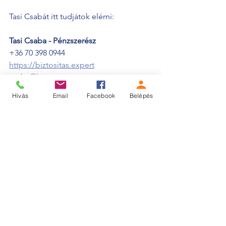
Tasi Csabát itt tudjátok elérni:
Tasi Csaba - Pénzszerész
+36 70 398 0944
https://biztositas.expert
csaba@biztositas.expert
Találkozók
Hívás
Email
Facebook
Belépés
Az összes megtekintése
Friss bejegyzések