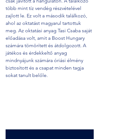
csak javított a hangulaton. A találkozó 
több mint tíz vendég részvételével 
zajlott le. Ez volt a második találkozó, 
ahol az oktatást magyarul tartottuk 
meg. Az oktatási anyag Tasi Csaba saját 
előadása volt, amit a Boost Hungary 
számára tömörített és átdolgozott. A 
játékos és érdekkeltő anyag 
mindnyájunk számára óriási élmény 
biztosított és a csapat minden tagja 
sokat tanult belőle. 