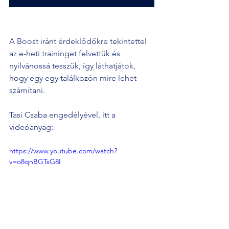
A Boost iránt érdeklődőkre tekintettel 
az e-heti traininget felvettük és 
nyilvánossá tesszük, így láthatjátok, 
hogy egy egy találkozón mire lehet 
számítani.
Tasi Csaba engedélyével, itt a 
videóanyag:
https://www.youtube.com/watch?
v=o8qnBGTsG8I